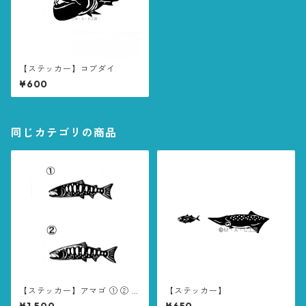
【ステッカー】コブダイ
¥600
同じカテゴリの商品
【ステッカー】アマゴ ① ② 15
【ステッカー】
cm