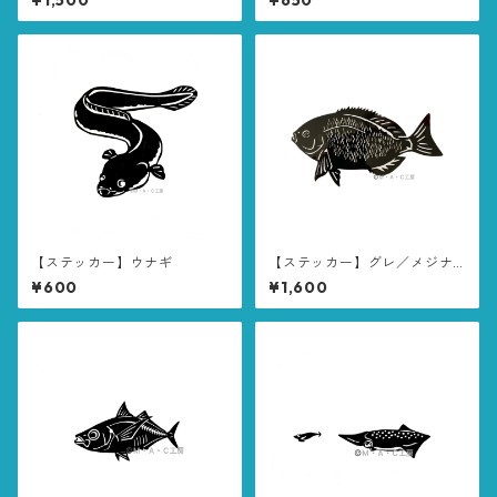
¥1,500
¥650
【ステッカー】ウナギ
【ステッカー】グレ／メジナ 2
0cm
¥600
¥1,600