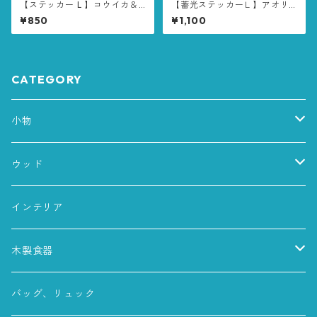
【ステッカー L 】コウイカ＆
【蓄光ステッカーＬ】アオリ
エギ
イカ鯵バージョン①
¥850
¥1,100
CATEGORY
小物
マスク
ウッド
魚
チャーム
インテリア
ポーチ
木製食器
皿
バッグ、リュック